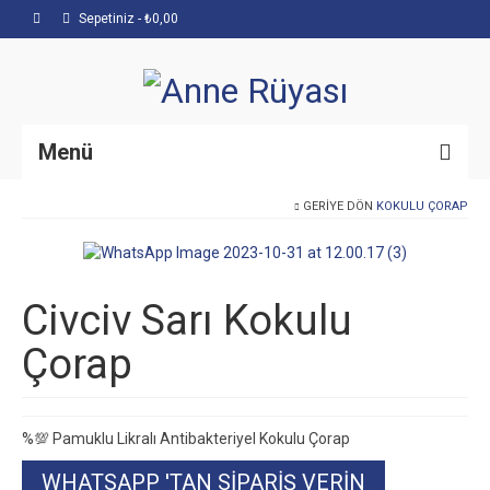
Sepetiniz
-
₺
0,00
Menü
GERIYE DÖN
KOKULU ÇORAP
Anasayfa
Hakkımızda
Mağaza
Civciv Sarı Kokulu
İletişim
Çorap
%💯 Pamuklu Likralı Antibakteriyel Kokulu Çorap
WHATSAPP 'TAN SIPARIŞ VERIN