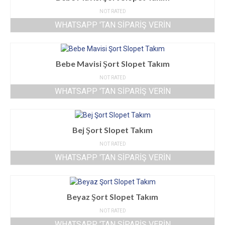
NOT RATED
WHATSAPP 'TAN SIPARIŞ VERIN
Bebe Mavisi Şort Slopet Takım
NOT RATED
WHATSAPP 'TAN SIPARIŞ VERIN
Bej Şort Slopet Takım
NOT RATED
WHATSAPP 'TAN SIPARIŞ VERIN
Beyaz Şort Slopet Takım
NOT RATED
WHATSAPP 'TAN SIPARIŞ VERIN