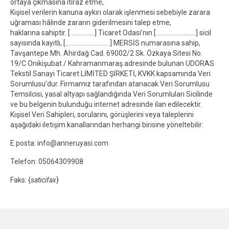
ortaya çıkmasına itiraz etme,
Kişisel verilerin kanuna aykırı olarak işlenmesi sebebiyle zarara
uğraması hâlinde zararın giderilmesini talep etme,
haklarına sahiptir. […………….] Ticaret Odası’nın [……………………..] sicil
sayısında kayıtlı, [………………………..] MERSİS numarasına sahip,
Tavşantepe Mh. Ahirdağ Cad. 69002/2 Sk. Özkaya Sitesi No.
19/C Onikişubat / Kahramanmaraş adresinde bulunan UDORAS
Tekstil Sanayi Ticaret LİMİTED ŞİRKETİ, KVKK kapsamında Veri
Sorumlusu’dur. Firmamız tarafından atanacak Veri Sorumlusu
Temsilcisi, yasal altyapı sağlandığında Veri Sorumluları Sicilinde
ve bu belgenin bulunduğu internet adresinde ilan edilecektir.
Kişisel Veri Sahipleri, sorularını, görüşlerini veya taleplerini
aşağıdaki iletişim kanallarından herhangi birisine yöneltebilir:
E.posta: info@anneruyasi.com
Telefon: 05064309908
Faks: {
saticifax
}