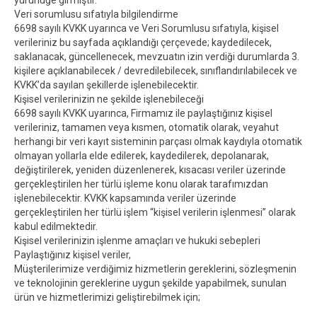
Veri sorumlusu sıfatıyla bilgilendirme
6698 sayılı KVKK uyarınca ve Veri Sorumlusu sıfatıyla, kişisel
verileriniz bu sayfada açıklandığı çerçevede; kaydedilecek,
saklanacak, güncellenecek, mevzuatın izin verdiği durumlarda 3.
kişilere açıklanabilecek / devredilebilecek, sınıflandırılabilecek ve
KVKK’da sayılan şekillerde işlenebilecektir.
Kişisel verilerinizin ne şekilde işlenebileceği
6698 sayılı KVKK uyarınca, Firmamız ile paylaştığınız kişisel
verileriniz, tamamen veya kısmen, otomatik olarak, veyahut
herhangi bir veri kayıt sisteminin parçası olmak kaydıyla otomatik
olmayan yollarla elde edilerek, kaydedilerek, depolanarak,
değiştirilerek, yeniden düzenlenerek, kısacası veriler üzerinde
gerçekleştirilen her türlü işleme konu olarak tarafımızdan
işlenebilecektir. KVKK kapsamında veriler üzerinde
gerçekleştirilen her türlü işlem “kişisel verilerin işlenmesi” olarak
kabul edilmektedir.
Kişisel verilerinizin işlenme amaçları ve hukuki sebepleri
Paylaştığınız kişisel veriler,
Müşterilerimize verdiğimiz hizmetlerin gereklerini, sözleşmenin
ve teknolojinin gereklerine uygun şekilde yapabilmek, sunulan
ürün ve hizmetlerimizi geliştirebilmek için;