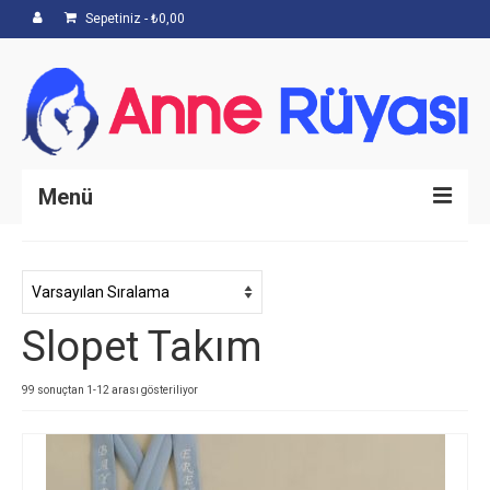
Sepetiniz
-
₺
0,00
Menü
Anasayfa
Hakkımızda
Slopet Takım
Mağaza
İletişim
99 sonuçtan 1-12 arası gösteriliyor