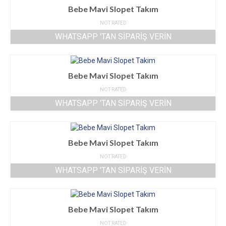
Bebe Mavi Slopet Takım
NOT RATED
WHATSAPP 'TAN SIPARIŞ VERIN
Bebe Mavi Slopet Takım
NOT RATED
WHATSAPP 'TAN SIPARIŞ VERIN
Bebe Mavi Slopet Takım
NOT RATED
WHATSAPP 'TAN SIPARIŞ VERIN
Bebe Mavi Slopet Takım
NOT RATED