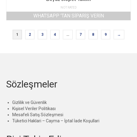
NOT RATED
WHATSAPP 'TAN SIPARIŞ VERIN
1
2
3
4
…
7
8
9
→
Sözleşmeler
Gizlilik ve Güvenlik
Kişisel Veriler Politikası
Mesafeli Satış Sözleşmesi
Tüketici Haklari – Cayma – İptal İade Koşullari