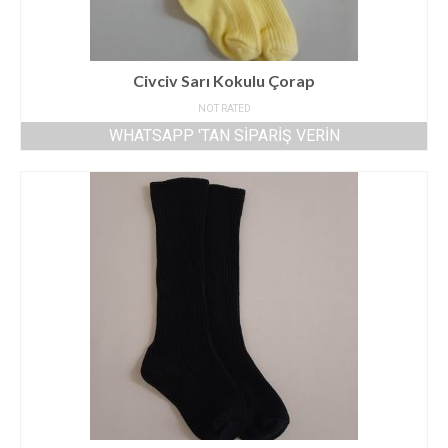
Civciv Sarı Kokulu Çorap
NOT RATED
WHATSAPP 'TAN SIPARIŞ VERIN