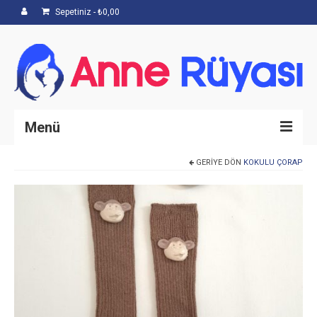
Sepetiniz
-
₺
0,00
Menü
GERIYE DÖN
KOKULU ÇORAP
Anasayfa
Hakkımızda
Mağaza
İletişim