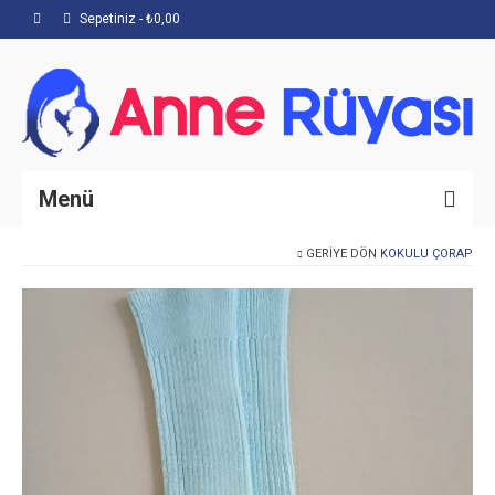
Sepetiniz
-
₺
0,00
Menü
GERIYE DÖN
KOKULU ÇORAP
Anasayfa
Hakkımızda
Mağaza
İletişim