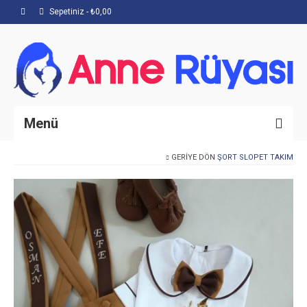
Sepetiniz
-
₺
0,00
Menü
GERIYE DÖN
ŞORT SLOPET TAKIM
Anasayfa
Hakkımızda
Mağaza
İletişim