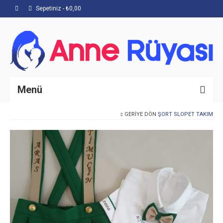
Sepetiniz
-
₺
0,00
Menü
GERIYE DÖN
ŞORT SLOPET TAKIM
Anasayfa
Hakkımızda
Mağaza
İletişim