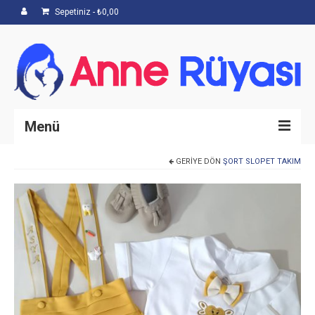
Sepetiniz
-
₺
0,00
Menü
GERIYE DÖN
ŞORT SLOPET TAKIM
Anasayfa
Hakkımızda
Mağaza
İletişim