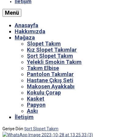
İletişim
Menü
Anasayfa
Hakkımızda
Mağaza
Slopet Takım
Kız Slopet Takımlar
Şort Slopet Takım
Yelekli Smokin Takım
Takım Elbise
Pantolon Takımlar
Hastane Çıkış Seti
Makosen Ayakkabı
Kokulu Çorap
Kasket
Papyon
Askı
İletişim
Geriye Dön
Şort Slopet Takım