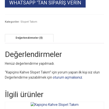
WHATSAPP 'TAN SIPARIŞ VERIN
Kategoriler:
Slopet Takım
Değerlendirmeler (0)
Değerlendirmeler
Henüz değerlendirme yapılmadı.
“Kapiçino Kahve Slopet Takım” için yorum yapan ilk kişi siz olun
Değerlendirme yazabilmek için
oturum açmalısınız
.
İlgili ürünler