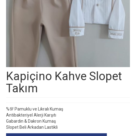
Kapiçino Kahve Slopet
Takım
%💯 Pamuklu ve Likralı Kumaş
Antibakteriyel Alerji Karşıtı
Gabardin & Dakron Kumaş
Slopet Beli Arkadan Lastikli