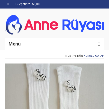
Sepetiniz
-
₺
0,00
Menü
GERIYE DÖN
KOKULU ÇORAP
Anasayfa
Hakkımızda
Mağaza
İletişim