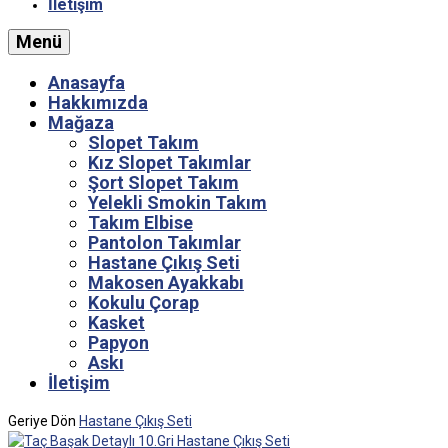
İletişim
Menü
Anasayfa
Hakkımızda
Mağaza
Slopet Takım
Kız Slopet Takımlar
Şort Slopet Takım
Yelekli Smokin Takım
Takım Elbise
Pantolon Takımlar
Hastane Çıkış Seti
Makosen Ayakkabı
Kokulu Çorap
Kasket
Papyon
Askı
İletişim
Geriye Dön
Hastane Çıkış Seti