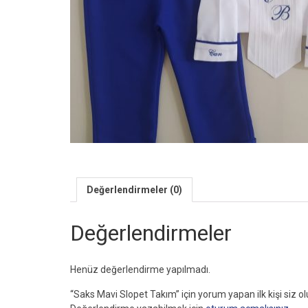
Değerlendirmeler (0)
Değerlendirmeler
Henüz değerlendirme yapılmadı.
“Saks Mavi Slopet Takım” için yorum yapan ilk kişi siz o