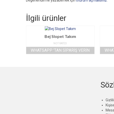
Değerlendirme yazabilmek için
oturum açmalısınız
.
İlgili ürünler
Bej Slopet Takım
NOT RATED
WHATSAPP 'TAN SIPARIŞ VERIN
WHAT
Söz
Gizli
Kişise
Mesaf