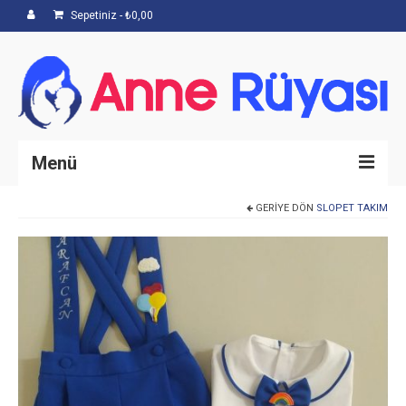
Sepetiniz
-
₺
0,00
Menü
GERIYE DÖN
SLOPET TAKIM
Anasayfa
Hakkımızda
Mağaza
İletişim