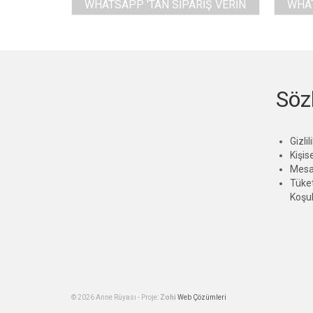
WHATSAPP 'TAN SIPARIŞ VERIN
WHAT
Söz
Gizli
Kişise
Mesaf
Tüket
Koşul
© 2026 Anne Rüyası - Proje:
Zohi
Web Çözümleri