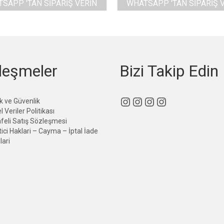
SAPP 'TAN SIPARIŞ VERIN
WHATSAPP 'TAN SIPARIŞ 
leşmeler
Bizi Takip Edin
Instagram
Instagram
Instagram
Instagram
lik ve Güvenlik
l Veriler Politikası
eli Satış Sözleşmesi
ici Haklari – Cayma – İptal İade
lari