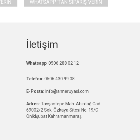
VERIN
WHATSAPP 'TAN SIPARIŞ VERIN
İletişim
Whatsapp
:
0506 288 02 12
Telefon:
0506 430 99 08
E-Posta:
info@anneruyasi.com
Adres:
Tavşantepe Mah. Ahirdağ Cad.
69002/2 Sok. Özkaya Sitesi No. 19/C
Onikişubat Kahramanmaraş