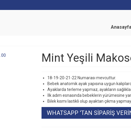
Anasayf
Mint Yeşili Mako
18-19-20-21-22 Numarası mevcuttur.
Bebek anatomik ayak yapısına uygun kalıplard
Ayaklarda terleme yapmaz, ayakların sağlıkla 
İlk adım esnasında bebeklerin yürümesine yar
Bilek kısmı lastikli olup ayaktan çıkma yapmayı
WHATSAPP 'TAN SIPARIŞ VERI