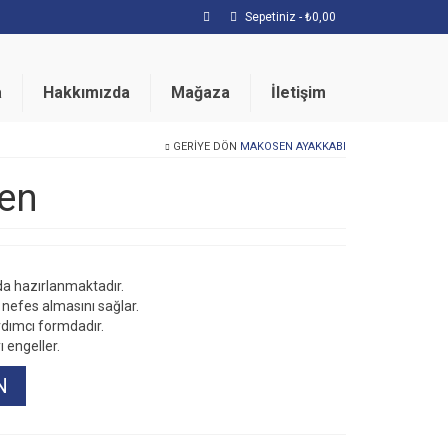
Sepetiniz
-
₺
0,00
a
Hakkımızda
Mağaza
İletişim
GERIYE DÖN
MAKOSEN AYAKKABI
sen
a hazırlanmaktadır.
nefes almasını sağlar.
dımcı formdadır.
 engeller.
N