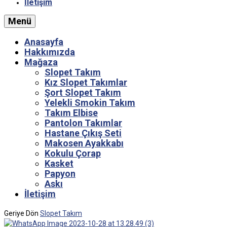
İletişim
Menü
Anasayfa
Hakkımızda
Mağaza
Slopet Takım
Kız Slopet Takımlar
Şort Slopet Takım
Yelekli Smokin Takım
Takım Elbise
Pantolon Takımlar
Hastane Çıkış Seti
Makosen Ayakkabı
Kokulu Çorap
Kasket
Papyon
Askı
İletişim
Geriye Dön
Slopet Takım