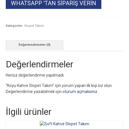
WHATSAPP 'TAN SIPARIŞ VERIN
Kategoriler:
Slopet Takım
Değerlendirmeler (0)
Değerlendirmeler
Henüz değerlendirme yapılmadı.
“Koyu Kahve Slopet Takım” için yorum yapan ilk kişi siz olun
Değerlendirme yazabilmek için
oturum açmalısınız
.
İlgili ürünler