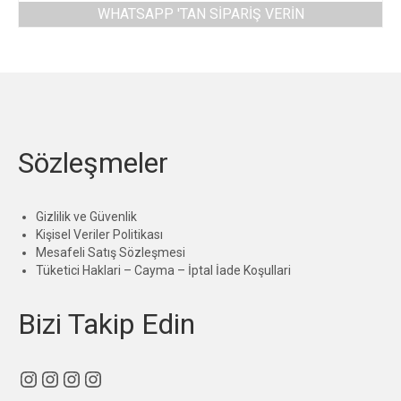
WHATSAPP 'TAN SIPARIŞ VERIN
Sözleşmeler
Gizlilik ve Güvenlik
Kişisel Veriler Politikası
Mesafeli Satış Sözleşmesi
Tüketici Haklari – Cayma – İptal İade Koşullari
Bizi Takip Edin
Instagram
Instagram
Instagram
Instagram