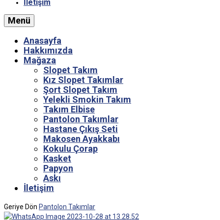
İletişim
Menü
Anasayfa
Hakkımızda
Mağaza
Slopet Takım
Kız Slopet Takımlar
Şort Slopet Takım
Yelekli Smokin Takım
Takım Elbise
Pantolon Takımlar
Hastane Çıkış Seti
Makosen Ayakkabı
Kokulu Çorap
Kasket
Papyon
Askı
İletişim
Geriye Dön
Pantolon Takımlar