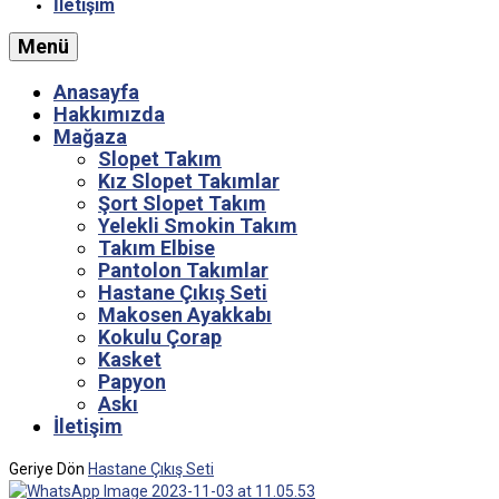
İletişim
Menü
Anasayfa
Hakkımızda
Mağaza
Slopet Takım
Kız Slopet Takımlar
Şort Slopet Takım
Yelekli Smokin Takım
Takım Elbise
Pantolon Takımlar
Hastane Çıkış Seti
Makosen Ayakkabı
Kokulu Çorap
Kasket
Papyon
Askı
İletişim
Geriye Dön
Hastane Çıkış Seti