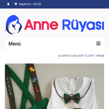
Sepetiniz
-
₺
0,00
Menü
GERIYE DÖN
ŞORT SLOPET TAKIM
Anasayfa
Hakkımızda
Mağaza
İletişim