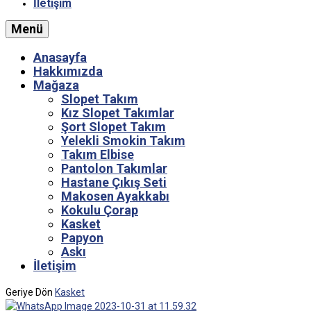
İletişim
Menü
Anasayfa
Hakkımızda
Mağaza
Slopet Takım
Kız Slopet Takımlar
Şort Slopet Takım
Yelekli Smokin Takım
Takım Elbise
Pantolon Takımlar
Hastane Çıkış Seti
Makosen Ayakkabı
Kokulu Çorap
Kasket
Papyon
Askı
İletişim
Geriye Dön
Kasket